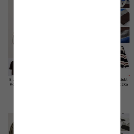
Bluzki damskie (Francja produkt)
Bluzki damskie (Francja produkt)
Roz Standard, Mix Kolor Paczka
Roz Standard, Mix Kolor Paczka
10 szt
10 szt
38.00 zł
59.00 zł
szczegóły
szczegóły