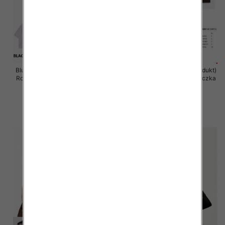
Bluzka damska (Francja produkt)
Bluzka damska (Francja produkt)
Roz Standard, Mix Kolor .Paczka
Roz Standard, Mix Kolor .Paczka
10 szt
10 szt
46.00 zł
46.00 zł
szczegóły
szczegóły