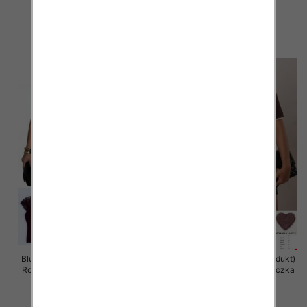
10 szt
10 szt
42.00 zł
42.00 zł
szczegóły
szczegóły
Bluzka damska (Francja produkt)
Bluzka damska (Francja produkt)
Roz Standard, Mix Kolor .Paczka
Roz Standard, Mix Kolor .Paczka
10 szt
10 szt
41.00 zł
41.00 zł