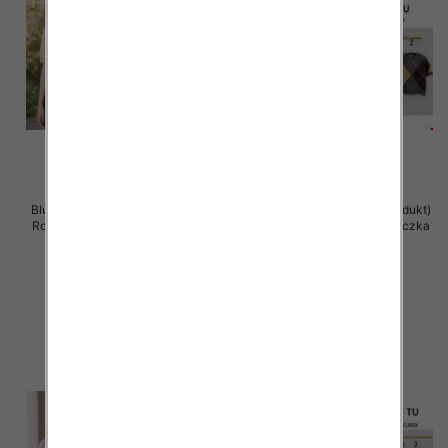
Bluzka damska (Francja produkt)
Bluzka damska (Francja produkt)
Roz Standard, Mix Kolor .Paczka
Roz Standard, Mix Kolor .Paczka
12 szt
12 szt
50.00 zł
48.00 zł
szczegóły
szczegóły