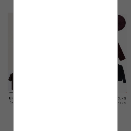
szczegóły
szczegóły
Bluzka damska (Francja produkt)
Bluzka damska (Francja produkt)
Roz Standard, Mix Kolor .Paczka
Roz Standard, Mix Kolor .Paczka
10 szt
10 szt
39.00 zł
38.00 zł
szczegóły
szczegóły