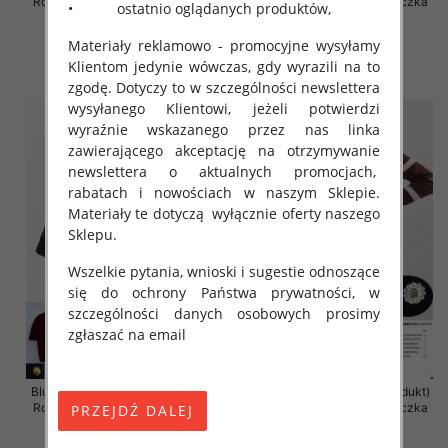
Roz Standard, Mix Kolor Paczka
Roz Standard, Mix Kolor Paczka
• ostatnio oglądanych produktów,
10 szt
10 szt
Materiały reklamowo - promocyjne wysyłamy
45.00 zł
43.00 zł
Klientom jedynie wówczas, gdy wyrazili na to
szczegóły
szczegóły
zgodę. Dotyczy to w szczególności newslettera
wysyłanego Klientowi, jeżeli potwierdzi
wyraźnie wskazanego przez nas linka
zawierającego akceptację na otrzymywanie
newslettera o aktualnych promocjach,
rabatach i nowościach w naszym Sklepie.
Materiały te dotyczą wyłącznie oferty naszego
Sklepu.
Wszelkie pytania, wnioski i sugestie odnoszące
się do ochrony Państwa prywatności, w
szczególności danych osobowych prosimy
zgłaszać na email
Bluzki damskie (Francja produkt)
Bluzki damskie (Francja produkt)
Roz Standard, Mix Kolor Paczka
Roz Standard, Mix Kolor Paczka
10 szt
10 szt