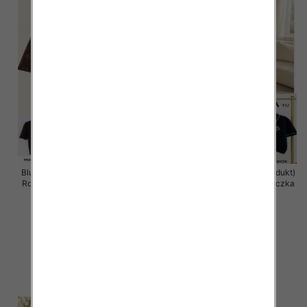
Bluzka damska (Francja produkt)
Bluzka damska (Francja produkt)
Roz Standard, Mix Kolor .Paczka
Roz Standard, Mix Kolor .Paczka
14 szt
12 szt
34.00 zł
50.00 zł
szczegóły
szczegóły