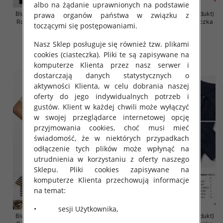
albo na żądanie uprawnionych na podstawie
Bluzki damskie (Francja produkt)
Bluzki damskie (Francja produkt)
prawa organów państwa w związku z
Roz Standard, Mix Kolor Paczka
Roz Standard, Mix Kolor Paczka
toczącymi się postępowaniami.
10 szt
10 szt
Nasz Sklep posługuje się również tzw. plikami
46.00 zł
46.00 zł
cookies (ciasteczka). Pliki te są zapisywane na
szczegóły
szczegóły
komputerze Klienta przez nasz serwer i
dostarczają danych statystycznych o
aktywności Klienta, w celu dobrania naszej
oferty do jego indywidualnych potrzeb i
gustów. Klient w każdej chwili może wyłączyć
w swojej przeglądarce internetowej opcję
przyjmowania cookies, choć musi mieć
świadomość, że w niektórych przypadkach
odłączenie tych plików może wpłynąć na
utrudnienia w korzystaniu z oferty naszego
Sklepu. Pliki cookies zapisywane na
komputerze Klienta przechowują informacje
na temat:
• sesji Użytkownika,
Bluzki damskie (Francja produkt)
Bluzki damskie (Francja produkt)