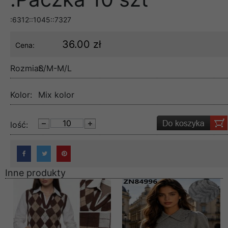
:6312::1045::7327
36.00 zł
Cena:
Rozmiar:
S/M-M/L
Kolor:
Mix kolor
lość:
Inne produkty