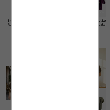
Bluzka damska (Francja produkt)
Bluzka damska (Francja produkt)
Roz Standard, Mix Kolor .Paczka
Roz Standard, Mix Kolor .Paczka
12 szt
12 szt
38.00 zł
38.00 zł
szczegóły
szczegóły