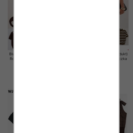
Bluzki damskie (Francja produkt)
Bluzki damskie (Francja produkt)
Roz Standard, Mix Kolor Paczka
Roz Standard, Mix Kolor Paczka
10 szt
10 szt
42.00 zł
34.00 zł
szczegóły
szczegóły