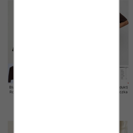
Bluzka damska (Francja produkt)
Bluzka damska (Francja produkt)
Roz Standard, Mix Kolor .Paczka
Roz Standard, Mix Kolor .Paczka
10 szt
10 szt
36.00 zł
36.00 zł
szczegóły
szczegóły