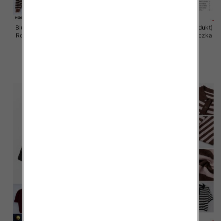
Bluzka damska (Francja produkt)
Bluzka damska (Francja produkt)
Roz Standard, Mix Kolor .Paczka
Roz Standard, Mix Kolor .Paczka
10 szt
10 szt
44.00 zł
43.00 zł
szczegóły
szczegóły