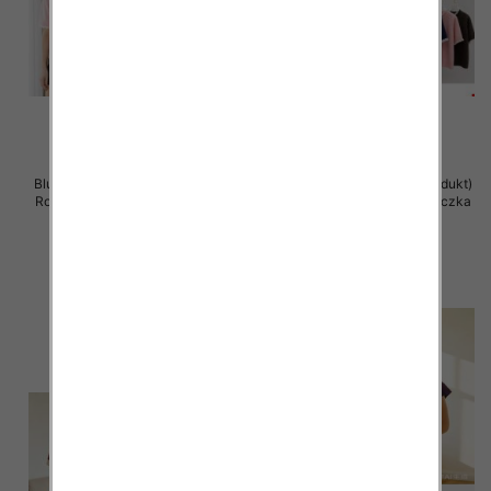
Bluzka damska (Francja produkt)
Bluzka damska (Francja produkt)
Roz Standard, Mix Kolor .Paczka
Roz Standard, Mix Kolor .Paczka
12 szt
12 szt
47.00 zł
47.00 zł
szczegóły
szczegóły