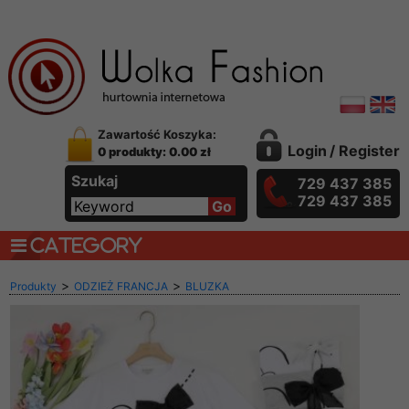
Zawartość Koszyka:
Login
/
Register
0 produkty: 0.00 zł
Szukaj
729 437 385
729 437 385
CATEGORY
>
>
Produkty
ODZIEŻ FRANCJA
BLUZKA