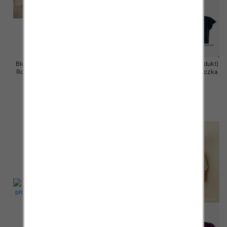
Bluzka damska (Francja produkt)
Bluzka damska (Francja produkt)
Roz Standard, Mix Kolor .Paczka
Roz Standard, Mix Kolor .Paczka
12 szt
12 szt
46.00 zł
40.00 zł
szczegóły
szczegóły