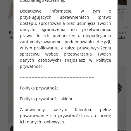
dokonanego wcześniej.
Dodatkowe informacje, w tym o
przysługujących uprawnieniach (prawo
dostępu, sprostowania oraz usunięcia Twoich
danych, ograniczenia ich przetwarzania,
Bluzki damskie (Francja produkt)
Bluzki damskie (Francja produkt)
prawo do ich przenoszenia, niepodlegania
Roz S/M-M/L, Mix Kolor Paczka
Roz S/M-M/L, Mix Kolor Paczka
zautomatyzowanemu podejmowaniu decyzji,
10 szt
10 szt
w tym profilowaniu, a także prawo wyrażenia
39.00 zł
35.00 zł
sprzeciwu wobec przetwarzania Twoich
szczegóły
szczegóły
danych osobowych) znajdziesz w Polityce
prywatności.
---------------------------------------------------
Polityka prywatności
Polityka prywatności sklepu
Zapewniamy naszym Klientom pełne
poszanowanie ich prywatności oraz ochronę
ich danych osobowych.