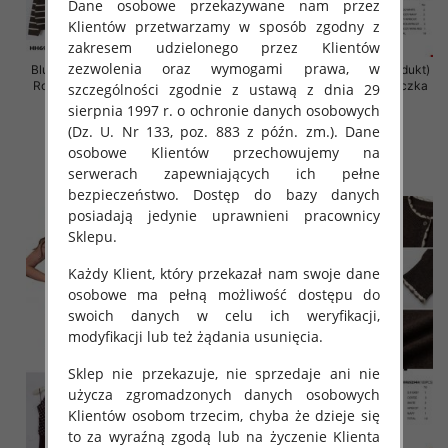
Dane osobowe przekazywane nam przez
Klientów przetwarzamy w sposób zgodny z
zakresem udzielonego przez Klientów
zezwolenia oraz wymogami prawa, w
Bluzki damskie (Francja produkt)
Bluzki damskie (Francja produkt)
Roz Standard, Mix Kolor Paczka
Roz Standard, Mix Kolor Paczka
szczególności zgodnie z ustawą z dnia 29
10 szt
10 szt
sierpnia 1997 r. o ochronie danych osobowych
50.00 zł
50.00 zł
(Dz. U. Nr 133, poz. 883 z późn. zm.). Dane
osobowe Klientów przechowujemy na
szczegóły
szczegóły
serwerach zapewniających ich pełne
bezpieczeństwo. Dostęp do bazy danych
posiadają jedynie uprawnieni pracownicy
Sklepu.
Każdy Klient, który przekazał nam swoje dane
osobowe ma pełną możliwość dostępu do
swoich danych w celu ich weryfikacji,
modyfikacji lub też żądania usunięcia.
Sklep nie przekazuje, nie sprzedaje ani nie
użycza zgromadzonych danych osobowych
Klientów osobom trzecim, chyba że dzieje się
to za wyraźną zgodą lub na życzenie Klienta