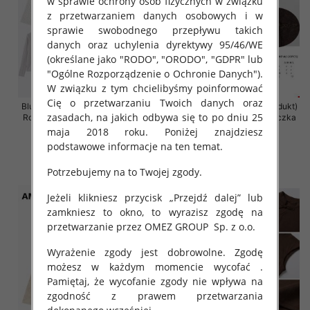
w sprawie ochrony osób fizycznych w związku
z przetwarzaniem danych osobowych i w
sprawie swobodnego przepływu takich
danych oraz uchylenia dyrektywy 95/46/WE
(określane jako "RODO", "ORODO", "GDPR" lub
"Ogólne Rozporządzenie o Ochronie Danych").
W związku z tym chcielibyśmy poinformować
Cię o przetwarzaniu Twoich danych oraz
Bluzki damskie (Francja produkt)
Bluzki damskie (Francja produkt)
zasadach, na jakich odbywa się to po dniu 25
Roz S/M-M/L, Mix Kolor Paczka
Roz S/M-M/L, Mix Kolor Paczka
10 szt
10 szt
maja 2018 roku. Poniżej znajdziesz
podstawowe informacje na ten temat.
47.00 zł
39.00 zł
szczegóły
szczegóły
Potrzebujemy na to Twojej zgody.
Jeżeli klikniesz przycisk „Przejdź dalej” lub
zamkniesz to okno, to wyrazisz zgodę na
przetwarzanie przez OMEZ GROUP
Sp. z o.o.
Wyrażenie zgody jest dobrowolne. Zgodę
możesz w każdym momencie wycofać .
Pamiętaj, że wycofanie zgody nie wpływa na
zgodność z prawem przetwarzania