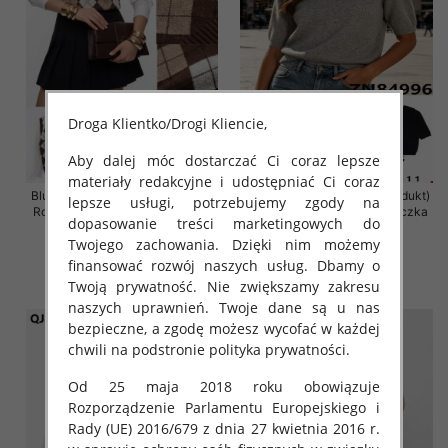
Droga Klientko/Drogi Kliencie,
Aby dalej móc dostarczać Ci coraz lepsze
materiały redakcyjne i udostępniać Ci coraz
Bluzki damskie (Francja produkt)
Bluzki damskie (Francja produkt)
lepsze usługi, potrzebujemy zgody na
Roz Standard, Mix Kolor Paczka
Roz S/M-M/L, Mix Kolor Paczka
dopasowanie treści marketingowych do
10 szt
10 szt
Twojego zachowania. Dzięki nim możemy
60.00 zł
50.00 zł
finansować rozwój naszych usług. Dbamy o
szczegóły
szczegóły
Twoją prywatność. Nie zwiększamy zakresu
naszych uprawnień. Twoje dane są u nas
bezpieczne, a zgodę możesz wycofać w każdej
chwili na podstronie polityka prywatności.
Od 25 maja 2018 roku obowiązuje
Rozporządzenie Parlamentu Europejskiego i
Rady (UE) 2016/679 z dnia 27 kwietnia 2016 r.