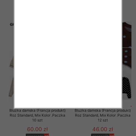
40.00 zł
40.00 zł
szczegóły
szczegóły
Bluzka damska (Francja produkt)
Bluzka damska (Francja produkt)
Roz Standard, Mix Kolor .Paczka
Roz Standard, Mix Kolor .Paczka
10 szt
12 szt
60.00 zł
46.00 zł