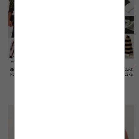
Bluzki damskie (Francja produkt)
Bluzki damskie (Francja produkt)
Roz Standard, Mix Kolor Paczka
Roz Standard, Mix Kolor Paczka
10 szt
10 szt
59.00 zł
50.00 zł
szczegóły
szczegóły