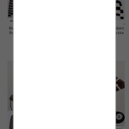
Bluzka damska (Francja produkt)
Bluzka damska (Francja produkt)
Roz Standard, Mix Kolor .Paczka
Roz Standard, Mix Kolor .Paczka
10 szt
10 szt
44.00 zł
44.00 zł
szczegóły
szczegóły