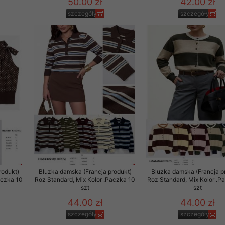
50.00 zł
42.00 zł
szczegóły
szczegóły
rodukt)
Bluzka damska (Francja produkt)
Bluzka damska (Francja p
aczka 10
Roz Standard, Mix Kolor .Paczka 10
Roz Standard, Mix Kolor .P
szt
szt
44.00 zł
44.00 zł
szczegóły
szczegóły