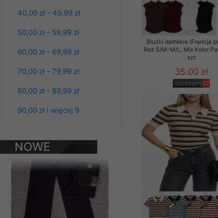
Klientów zezwolenia 
40,00 zł - 49,99 zł
ochronie danych osobo
serwerach zapewniają
50,00 zł - 59,99 zł
pracownicy Sklepu.
Bluzki damskie (Francja p
Roz S/M-M/L, Mix Kolor P
60,00 zł - 69,99 zł
Każdy Klient, który p
szt
ich weryfikacji, modyfik
70,00 zł - 79,99 zł
35.00 zł
szczegóły
Sklep nie przekazuje,
80,00 zł - 89,99 zł
chyba że dzieje się t
Spodnie damskie
prawa organów państwa
90,00 zł i więcej 9
jeansy Roz 25-30, 1
Kolor Paczka 10 szt
Nasz Sklep posługuje si
61.00 zł
przez nasz serwer i do
NOWE
jego indywidualnych po
szczegóły
opcję przyjmowania co
PRODUKTY
może wpłynąć na utrud
Klienta przechowują in
• sesji Użytkownik
• ostatnio oglądany