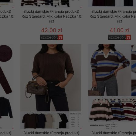
to zgodę. Dotyczy to w
rodukt)
Bluzki damskie (Francja produkt)
Bluzki damskie (Francja p
anego przez nas linka
aczka 10
Roz Standard, Mix Kolor Paczka 10
Roz Standard, Mix Kolor P
batach i nowościach w
szt
szt
42.00 zł
41.00 zł
w szczególności danych
szczegóły
szczegóły
rodukt)
Bluzki damskie (Francja produkt)
Bluzki damskie (Francja p