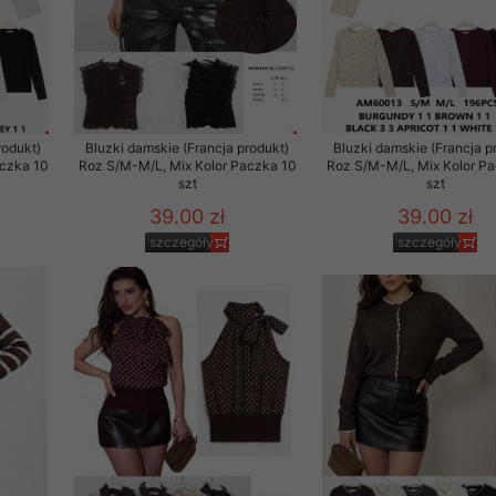
rzetwarzanie przez OMEZ
rodukt)
Bluzki damskie (Francja produkt)
Bluzki damskie (Francja p
że wycofanie zgody nie
aczka 10
Roz S/M-M/L, Mix Kolor Paczka 10
Roz S/M-M/L, Mix Kolor P
szt
szt
39.00 zł
39.00 zł
towania oraz usunięcia
ania zautomatyzowanemu
szczegóły
szczegóły
 przetwarzania Twoich
ych osobowych.
sem udzielonego przez