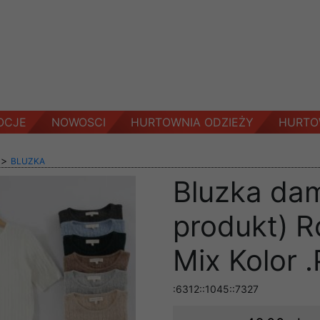
OCJE
NOWOSCI
HURTOWNIA ODZIEŻY
HURTO
>
BLUZKA
Bluzka dam
produkt) R
Mix Kolor .
:6312::1045::7327