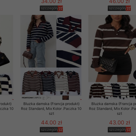
34.00 zł
46.00 zł
szczegóły
szczegóły
rodukt)
Bluzka damska (Francja produkt)
Bluzka damska (Francja p
aczka 10
Roz Standard, Mix Kolor .Paczka 10
Roz Standard, Mix Kolor .P
szt
szt
44.00 zł
43.00 zł
szczegóły
szczegóły