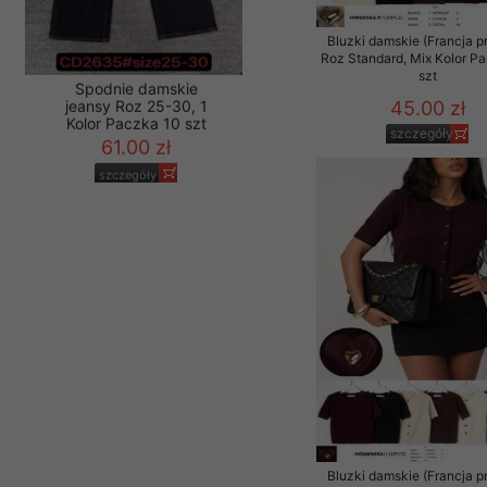
Materiały reklamowo -
Bluzki damskie (Francja p
szczególności newsle
Roz Standard, Mix Kolor P
zawierającego akcept
szt
naszym Sklepie. Materi
45.00 zł
Wszelkie pytania, wni
szczegóły
osobowych prosimy zgł
Spodnie damskie
jeansy Roz 25-30, 1
Kolor Paczka 10 szt
61.00 zł
szczegóły
Bluzki damskie (Francja p