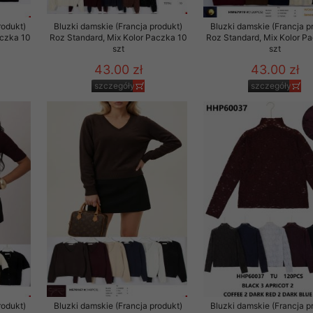
 promocyjne wysyłamy Klientom jedynie wówczas, gdy wyrazili na 
rodukt)
Bluzki damskie (Francja produkt)
Bluzki damskie (Francja p
ttera wysyłanego Klientowi, jeżeli potwierdzi wyraźnie wskaz
aczka 10
Roz Standard, Mix Kolor Paczka 10
Roz Standard, Mix Kolor P
ację na otrzymywanie newslettera o aktualnych promocjach, ra
szt
szt
ały te dotyczą wyłącznie oferty naszego Sklepu.
43.00 zł
43.00 zł
oski i sugestie odnoszące się do ochrony Państwa prywatności, 
szczegóły
szczegóły
aszać na email
rodukt)
Bluzki damskie (Francja produkt)
Bluzki damskie (Francja p