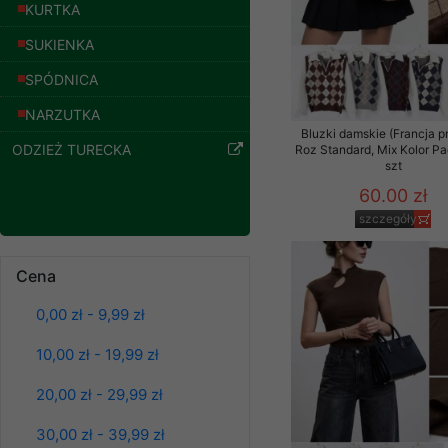
znajdziesz podstawowe
KURTKA
Potrzebujemy na to Two
SUKIENKA
SPÓDNICA
Jeżeli klikniesz przyc
GROUP
Sp. z o.o.
NARZUTKA
Bluzki damskie (Francja p
Wyrażenie zgody jest 
ODZIEŻ TURECKA
Roz Standard, Mix Kolor P
wpływa na zgodność z 
szt
60.00 zł
Dodatkowe informacje,
Twoich danych, ograni
szczegóły
podejmowaniu decyzji
danych osobowych) znaj
Cena
Spodnie damskie
jeansy Roz 25-30, 1
-------------------------------
Kolor Paczka 10 szt
0,00 zł - 9,99 zł
61.00 zł
Polityka prywatności
10,00 zł - 19,99 zł
szczegóły
Polityka prywatności s
20,00 zł - 29,99 zł
Zapewniamy naszym Kli
30,00 zł - 39,99 zł
Dane osobowe przekaz