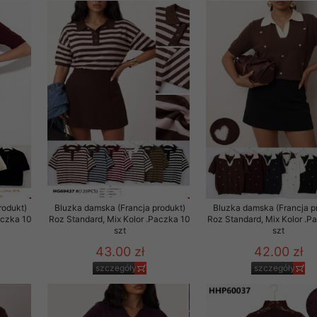
rodukt)
Bluzka damska (Francja produkt)
Bluzka damska (Francja p
aczka 10
Roz Standard, Mix Kolor .Paczka 10
Roz Standard, Mix Kolor .P
szt
szt
43.00 zł
42.00 zł
szczegóły
szczegóły