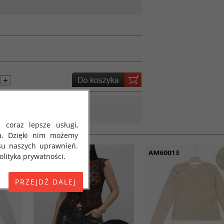
 coraz lepsze usługi,
a. Dzięki nim możemy
su naszych uprawnień.
lityka prywatności.
E) 2016/679 z dnia 27
 osobowych i w sprawie
jako "RODO", "ORODO",
my poinformować Cię o
ja 2018 roku. Poniżej