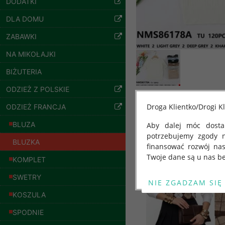
DODATKI
szczegóły
DLA DOMU
ZABAWKI
NA MIKOŁAJKI
BIŻUTERIA
ODZIEŻ Z POLSKIE
Droga Klientko/Drogi Kl
ODZIEŻ FRANCJA
BLUZA
Aby dalej móc dostar
Inne produkty
potrzebujemy zgody 
BLUZKA
finansować rozwój na
Twoje dane są u nas be
KOMPLET
Spodnie damskie
Od 25 maja 2018 roku
jeansy Roz 25-30, 1
SWETRY
Kolor Paczka 10 szt
kwietnia 2016 r. w sp
61.00 zł
KOSZULA
swobodnego przepływu
"GDPR" lub "Ogólne R
szczegóły
SPODNIE
przetwarzaniu Twoich