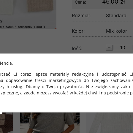
46.00 zł
Cena:
Rozmiar:
Standard
Kolor:
Mix kolor
lość:
iencie,
czać Ci coraz lepsze materiały redakcyjne i udostępniać Ci
na dopasowanie treści marketingowych do Twojego zachowani
szych usług. Dbamy o Twoją prywatność. Nie zwiększamy zakre
zpieczne, a zgodę możesz wycofać w każdej chwili na podstronie po
 obowiązuje Rozporządzenie Parlamentu Europejskiego i Rady (U
rawie ochrony osób fizycznych w związku z przetwarzaniem danych
 takich danych oraz uchylenia dyrektywy 95/46/WE (określane 
ozporządzenie o Ochronie Danych"). W związku z tym chcielibyś
 danych oraz zasadach, na jakich odbywa się to po dniu 25 ma