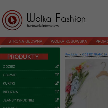
STRONA GŁÓWNA
WÓLKA KOSOWSKA
PROM
>
Produkty
ODZIEŻ FRANCJA
PRODUKTY
ODZIEŻ
OBUWIE
KURTKI
BIELIZNA
Spodnie damskie
jeansy Roz 29-36, 1
JEANSY (SPODNIE)
Kolor Paczka 10 szt
57.00 zł